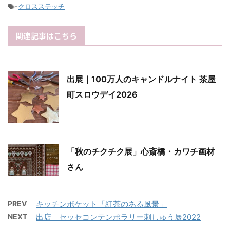
-
クロスステッチ
関連記事はこちら
出展｜100万人のキャンドルナイト 茶屋
町スロウデイ2026
「秋のチクチク展」心斎橋・カワチ画材
さん
PREV
キッチンポケット「紅茶のある風景」
NEXT
出店｜セッセコンテンポラリー刺しゅう展2022