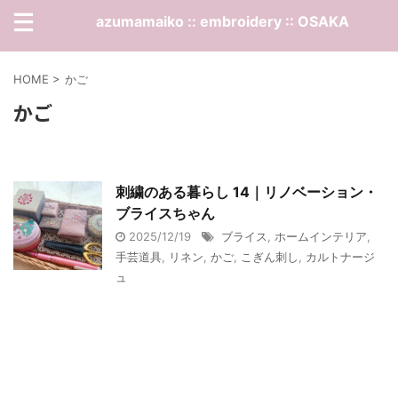
azumamaiko :: embroidery :: OSAKA
HOME
>
かご
かご
刺繍のある暮らし 14｜リノベーション・
ブライスちゃん
2025/12/19
ブライス
,
ホームインテリア
,
手芸道具
,
リネン
,
かご
,
こぎん刺し
,
カルトナージ
ュ