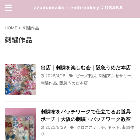
azumamaiko :: embroidery :: OSAKA
HOME
>
刺繍作品
刺繍作品
出店｜刺繍を楽しむ会｜阪急うめだ本店
2026/4/18
ビーズ刺繍
,
刺繍アクセサリー
,
刺繍作品
,
阪急うめだ本店
刺繍布をパッチワークで仕立てるお道具
ポーチ｜大阪の刺繍・パッチワーク教室
2025/9/29
クロスステッチ
,
キット
,
刺繍作
品