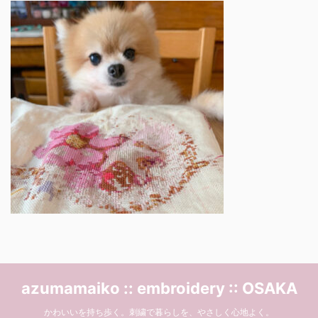
azumamaiko :: embroidery :: OSAKA
かわいいを持ち歩く。刺繍で暮らしを、やさしく心地よく。